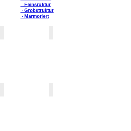
- Feinsruktur
- Grobstruktur
- Marmoriert
ARROWROOT
ASH AGGREGATE
PG
PG
4
4
/
/
*
*
K
~
»
K
»
CALACATTA GREIGE
CARBON AGGREGATE
PG
PG
4
4
/
/
*
*
K
~
»
K
»