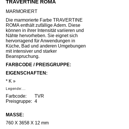
TRAVERTINE ROMA
MARMORIERT
Die marmorierte Farbe TRAVERTINE
ROMA enthält zufällige Adern. Diese
können in ihrer Intensität variieren und
Nähte hervorheben. Sie eignet sich
hervorragend für Anwendungen in
Küche, Bad und anderen Umgebungen
mit intensiver und starker
Beanspruchung.
FARBCODE / PREISGRUPPE:
EIGENSCHAFTEN:
* K »
Legende:

Farbcode:
TVR
*     Geringe Benutzungsspuren unter 
speziellen Lichtverhältnissen nach intensivem 
Preisgruppe:
4
Gebrauch.

**    Mittlere Benutzungsspuren unter 
MASSE:
speziellen Lichtverhältnissen nach intensivem 
Gebrauch.

760 X 3658 X 12 mm