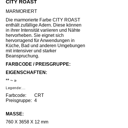
CITY ROAST
MARMORIERT
Die marmorierte Farbe CITY ROAST
enthält zufällige Adern. Diese können
in ihrer Intensität variieren und Nähte
hervorheben. Sie eignet sich
hervorragend für Anwendungen in
Küche, Bad und anderen Umgebungen
mit intensiver und starker
Beanspruchung.
FARBCODE / PREISGRUPPE:
EIGENSCHAFTEN:
** ~ »
Legende:

Farbcode:
CRT
*     Geringe Benutzungsspuren unter 
speziellen Lichtverhältnissen nach intensivem 
Preisgruppe:
4
Gebrauch.

**    Mittlere Benutzungsspuren unter 
MASSE:
speziellen Lichtverhältnissen nach intensivem 
Gebrauch.

760 X 3658 X 12 mm