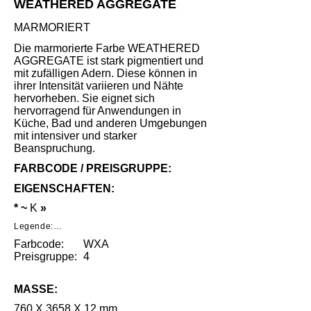
WEATHERED AGGREGATE
MARMORIERT
Die marmorierte Farbe WEATHERED
AGGREGATE ist stark pigmentiert und
mit zufälligen Adern. Diese können in
ihrer Intensität variieren und Nähte
hervorheben. Sie eignet sich
hervorragend für Anwendungen in
Küche, Bad und anderen Umgebungen
mit intensiver und starker
Beanspruchung.
FARBCODE / PREISGRUPPE:
EIGENSCHAFTEN:
* ~
K
»
Legende:

Farbcode:
WXA
*     Geringe Benutzungsspuren unter 
speziellen Lichtverhältnissen nach intensivem 
Preisgruppe:
4
Gebrauch.

**    Mittlere Benutzungsspuren unter 
MASSE:
speziellen Lichtverhältnissen nach intensivem 
Gebrauch.

760 X 3658 X 12 mm