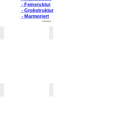
- Feinsruktur
- Grobstruktur
- Marmoriert
ARROWROOT
ASH AGGREGATE
PG
PG
4
4
/
/
*
*
K
~
»
K
»
CALACATTA GREIGE
CARBON AGGREGATE
PG
PG
4
4
/
/
*
*
K
~
»
K
»