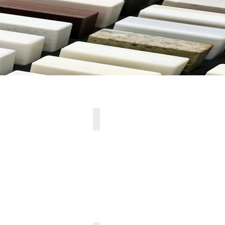
ST
ARTISTA GRAY
PG
2
/
*
~
K
»