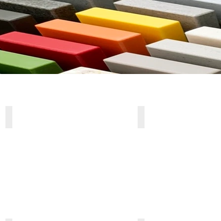
ARTISTA BEIGE
ARTISTA CANVAS
PG
PG
2
2
/
/
*
*
~
K
»
»