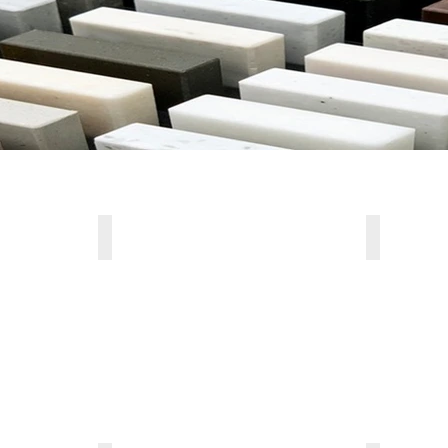
ARTISTA DRIFT
ARTISTA DU
PG
PG
2
2
/
/
*
**
K
~~
»
»