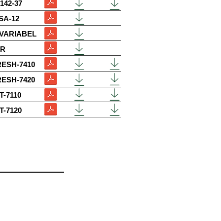
142-37
SA-12
VARIABEL
-R
ESH-7410
ESH-7420
T-7110
T-7120