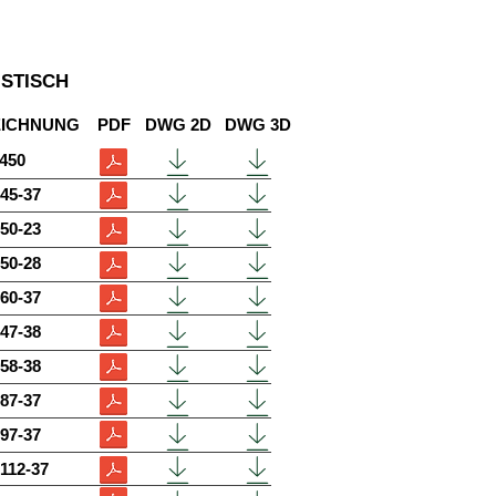
ISTISCH
EICHNUNG
PDF
DWG 2D
DWG 3D
450
45-37
50-23
50-28
60-37
47-38
58-38
87-37
97-37
112-37