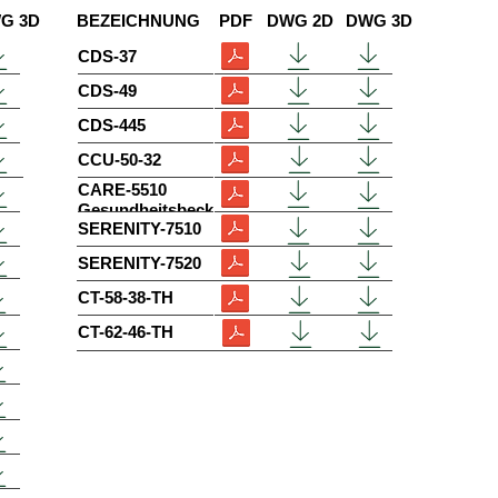
G 3D
BEZEICHNUNG
PDF
DWG 2D
DWG 3D
CDS-37
CDS-49
CDS-445
CCU-50-32
CARE-5510
Gesundheitsbecken
SERENITY-7510
SERENITY-7520
CT-58-38-TH
CT-62-46-TH