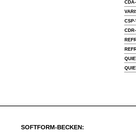
CDA-
VARI
CSP-
CDR
REFR
REFR
QUIE
QUIE
SOFTFORM-BECKEN: