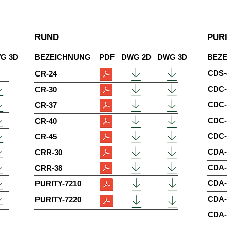
RUND
PUR
G 3D
BEZEICHNUNG
PDF
DWG 2D
DWG 3D
BEZ
CDS-
CR-24
CDC-
CR-30
CDC-
CR-37
CDC-
CR-40
CDC-
CR-45
CDA-
CRR-30
CDA-
CRR-38
CDA-
PURITY-7210
CDA-
PURITY-7220
CDA-