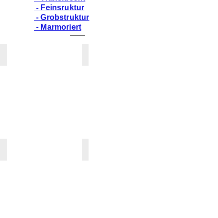
- Feinsruktur
- Grobstruktur
- Marmoriert
ARROWROOT
ASH AGGREGATE
PG
PG
4
4
/
/
*
*
K
~
»
K
»
CALACATTA GREIGE
CARBON AGGREGATE
PG
PG
4
4
/
/
*
*
K
~
»
K
»