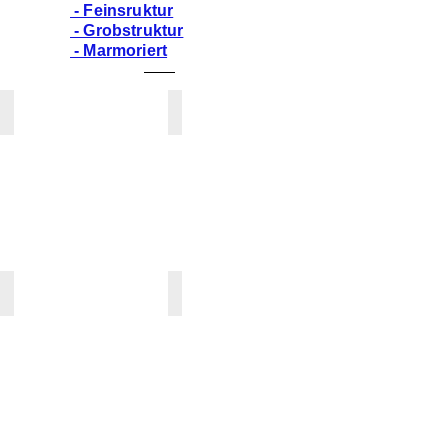
- Feinsruktur
- Grobstruktur
- Marmoriert
BISQUE
BONE
PG
PG
1
1
/
/
*
*
~
~
K
K
CAMEO WHITE
DESIGNER WHITE
PG
PG
1
1
/
/
*
*
K
K