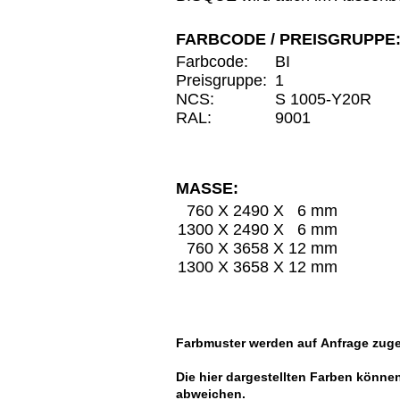
FARBCODE / PREISGRUPPE
Farbcode:
BI
Preisgruppe:
1
NCS:
S 1005-Y20R
RAL:
9001
MASSE:
760 X 2490 X 6 mm
1300 X 2490 X 6 mm
760 X 3658 X 12 mm
1300 X 3658 X 12 mm
Farbmuster werden auf
Anfrage
zuge
Die hier dargestellten Farben könne
abweichen.