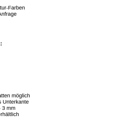
tur-Farben
Anfrage
:
atten möglich
s Unterkante
- 3 mm
hältlich