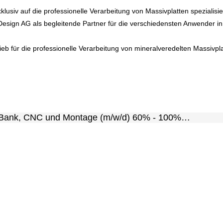
lusiv auf die professionelle Verarbeitung von Massivplatten spezialisi
-Design AG als begleitende Partner für die verschiedensten Anwender i
ieb für die professionelle Verarbeitung von mineralveredelten Massivpla
 Bank, CNC und Montage (m/w/d) 60% - 100%

ossene Ausbildung als Schreiner EFZ

zuverlässige und selbständige Arbeitsweise

gangsformen

ahrung (Programmieren & Bedienen)

gen im Bereich der Mineralwerkstoffverarbeitung von Vorte
ben

g von hochwertigen Bad- und Kücheneinrichtungen
