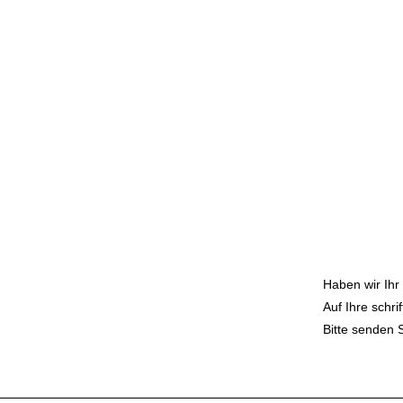
- Allgemei
- Kontrolli
- Schreine
- Verputze
Wir bieten

- Arbeiten
- Flache Hi
- Abwechsl
Spezialanf
- Junges 
- Fliessen
Haben wir Ihr
Auf Ihre schri
Bitte senden 