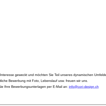
ne Bankschreiner- und Servicearbeiten

eren der Masse und Installation, Montage vor Ort

rarbeiten und Reparaturen an unseren Produkten

n und polieren der Werkstücke

 mit einem hochwertigen Material

erarchien

ungsreiches Einsatzgebiet (Bad / Küchen / Schalter und 
ertigungen).

und dynamisches Unternehmen

de Arbeitszeiten
 Interesse geweckt und möchten Sie Teil unseres dynamischen Umfel
ftliche Bewerbung mit Foto, Lebenslauf usw. freuen wir uns.
Sie Ihre Bewerbungsunterlagen per E-Mail an:
info@cori-design.ch