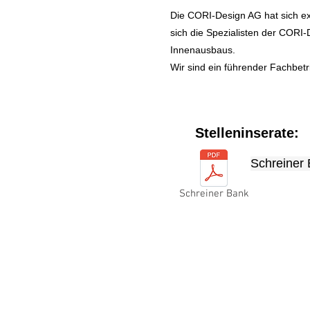
Die CORI-Design AG hat sich exk
sich die Spezialisten der CORI
Innenausbaus.
Wir sind ein führender Fachbetr
Stelleninserate:
Schreiner
Ihr Profil

Schreiner Bank
- Abgeschl
- Exakte, 
- Gute Um
- CNC-Erf
- Erfahrun
Ihre Aufga
- Fertigun