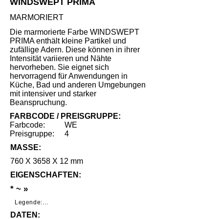
WINDSWEPT PRIMA
MARMORIERT
Die marmorierte Farbe WINDSWEPT
PRIMA enthält kleine Partikel und
zufällige Adern. Diese können in ihrer
Intensität variieren und Nähte
hervorheben. Sie eignet sich
hervorragend für Anwendungen in
Küche, Bad und anderen Umgebungen
mit intensiver und starker
Beanspruchung.
FARBCODE / PREISGRUPPE:
Farbcode:
WE
Preisgruppe:
4
MASSE:
760 X 3658 X 12 mm
EIGENSCHAFTEN:
* ~ »
Legende:

DATEN:
*     Geringe Benutzungsspuren unter 