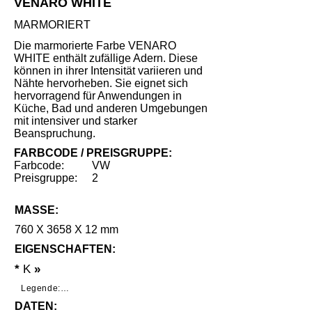
VENARO WHITE
MARMORIERT
Die marmorierte Farbe VENARO
WHITE enthält zufällige Adern. Diese
können in ihrer Intensität variieren und
Nähte hervorheben. Sie eignet sich
hervorragend für Anwendungen in
Küche, Bad und anderen Umgebungen
mit intensiver und starker
Beanspruchung.
FARBCODE / PREISGRUPPE:
Farbcode:
VW
Preisgruppe:
2
MASSE:
760 X 3658 X 12 mm
EIGENSCHAFTEN:
*
K
»
Legende:

DATEN:
*     Geringe Benutzungsspuren unter 