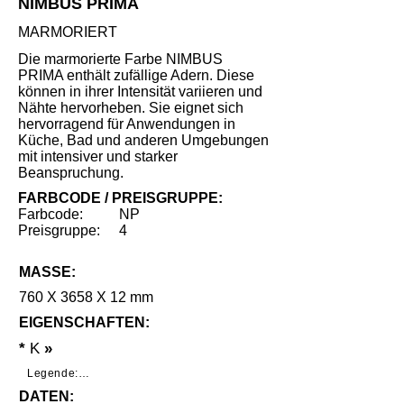
NIMBUS PRIMA
MARMORIERT
Die marmorierte Farbe NIMBUS
PRIMA enthält zufällige Adern. Diese
können in ihrer Intensität variieren und
Nähte hervorheben. Sie eignet sich
hervorragend für Anwendungen in
Küche, Bad und anderen Umgebungen
mit intensiver und starker
Beanspruchung.
FARBCODE / PREISGRUPPE:
Farbcode:
NP
Preisgruppe:
4
MASSE:
760 X 3658 X 12 mm
EIGENSCHAFTEN:
*
K
»
Legende:

DATEN:
*     Geringe Benutzungsspuren unter 