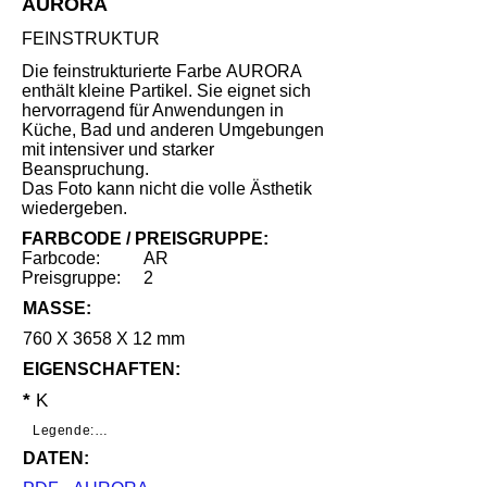
AURORA
FEINSTRUKTUR
Die feinstrukturierte Farbe AURORA
enthält kleine Partikel. Sie eignet sich
hervorragend für Anwendungen in
Küche, Bad und anderen Umgebungen
mit intensiver und starker
Beanspruchung.
Das Foto kann nicht die volle Ästhetik
wiedergeben.
FARBCODE / PREISGRUPPE:
Farbcode:
AR
Preisgruppe:
2
MASSE:
760 X 3658 X 12 mm
EIGENSCHAFTEN:
*
K
Legende:

DATEN:
*     Geringe Benutzungsspuren unter 
speziellen Lichtverhältnissen nach 