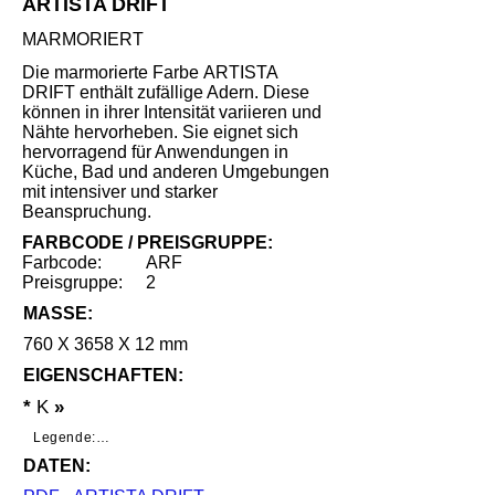
ARTISTA DRIFT
MARMORIERT
Die marmorierte Farbe ARTISTA
DRIFT enthält zufällige Adern. Diese
können in ihrer Intensität variieren und
Nähte hervorheben. Sie eignet sich
hervorragend für Anwendungen in
Küche, Bad und anderen Umgebungen
mit intensiver und starker
Beanspruchung.
FARBCODE / PREISGRUPPE:
Farbcode:
ARF
Preisgruppe:
2
MASSE:
760 X 3658 X 12 mm
EIGENSCHAFTEN:
*
K
»
Legende:

DATEN:
*     Geringe Benutzungsspuren unter 
speziellen Lichtverhältnissen nach 