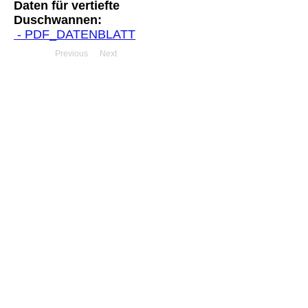
Daten für vertiefte
Duschwannen:
- PDF_DATENBLATT
Previous
Next
< Übersicht
< Duschwannen
CORI-
DESIGN AG
Mühlentalstrasse 369
8200 Schaffhausen
Tel:
052 644 50 20
E-Mail:
info@cori-design.ch