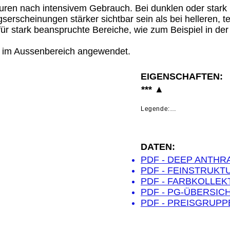
uren nach intensivem Gebrauch. Bei dunklen oder stark
erscheinungen stärker sichtbar sein als bei helleren, t
für stark beanspruchte Bereiche, wie zum Beispiel in d
im Aussenbereich angewendet.
:
EIGENSCHAFTEN:
*** ▲
Legende:

*     Geringe Benutzungsspur
**    Mittlere Benutzungsspu
DATEN:
***  Sichtbare starke Benut
PDF - DEEP ANTHR
Staub, Kratzer sowie Abnutzu
empfohlen, diese Farben nic
PDF - FEINSTRUKT
zu verwenden.

PDF - FARBKOLLEK
~     Diese Farben können au
PDF - PG-ÜBERSIC
PDF - PREISGRUPP
~~   Diese Farben können au
K    Diese Farben eignen s
Beispiel Counter-Ablagen
