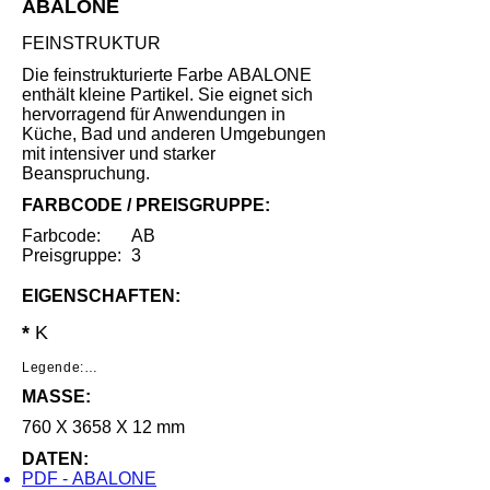
ABALONE
FEINSTRUKTUR
Die feinstrukturierte Farbe ABALONE
enthält kleine Partikel. Sie eignet sich
hervorragend für Anwendungen in
Küche, Bad und anderen Umgebungen
mit intensiver und starker
Beanspruchung.
FARBCODE / PREISGRUPPE:
Farbcode:
AB
Preisgruppe:
3
EIGENSCHAFTEN:
*
K
Legende:

MASSE:
*     Geringe Benutzungsspuren unter 
speziellen Lichtverhältnissen nach intensivem 
760 X 3658 X 12 mm
Gebrauch.

DATEN:
**    Mittlere Benutzungsspuren unter 
speziellen Lichtverhältnissen nach intensivem 
PDF - ABALONE