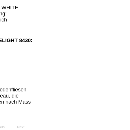
R WHITE
ng:
lich
ELIGHT 8430:
odenfliesen
eau, die
en nach Mass
ous
Next