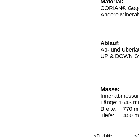
Material:
CORIAN® Geg
Andere Mineral
Ablauf:
Ab- und Überlau
UP & DOWN S
Masse:
Innenabmessu
Länge: 1643 
Breite: 770 
Tiefe: 450 
< Produkte
< 