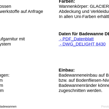
Farben:
ossen
Wannenkörper: GLACIE
werkstoffe auf Anfrage
Abdeckung und Verkleidu
In allen Uni-Farben erhält
Daten für Badewanne D
fgarnitur mit
- PDF_Datenblatt
ystem
- DWG_DELIGHT 8430
Einbau:
ngen:
Badewanneneinbau auf B
mm
bzw. auf Bodenfliesen-Niv
mm
Badewannenränder könn
mm
zugeschnitten werden.
Badewannen
Previ