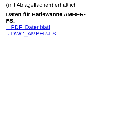
(mit Ablageflächen) erhältlich
Daten für Badewanne AMBER-
FS:
- PDF_Datenblatt
- DWG_AMBER-FS
Previous
Next
< Produkte
< Badewannen
CORI-
DESIGN AG
Mühlentalstrasse 369
8200 Schaffhausen
Tel:
052 644 50 20