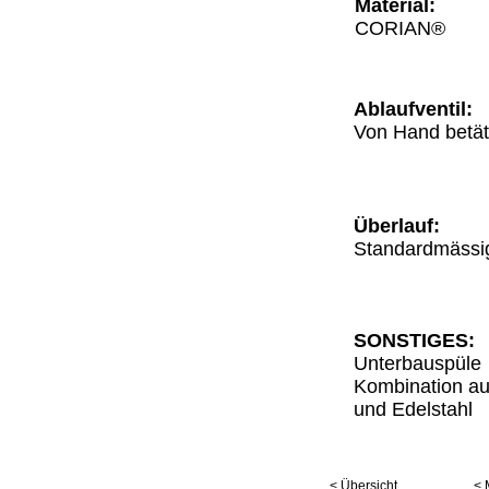
Material:
CORIAN®
Ablaufventil:
Von Hand betät
Überlauf:
Standardmäss
SONSTIGES:
Unterbauspüle
Kombination au
und Edelstahl
< Übersicht
< 