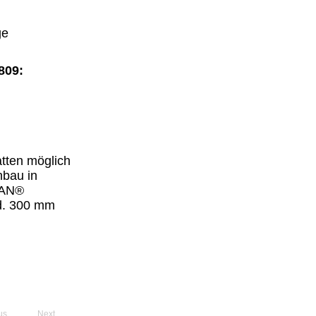
ge
809:
atten möglich
nbau in
IAN®
nd. 300 mm
us
Next