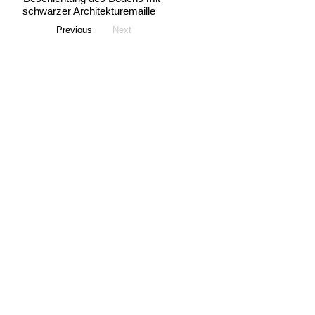
schwarzer Architekturemaille
Previous
Next
< Übersicht
< Mixa-R60
CORI-
DESIGN AG
Mühlentalstrasse 369
8200 Schaffhausen
Tel:
052 644 50 20
E-Mail:
info@cori-design.ch
www.cori-design.ch