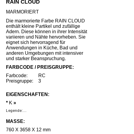
RAIN CLOUD
MARMORIERT
Die marmorierte Farbe RAIN CLOUD
enthält kleine Partikel und zufällige
Adern. Diese können in ihrer Intensität
variieren und Nähte hervorheben. Sie
eignet sich hervorragend für
Anwendungen in Küche, Bad und
anderen Umgebungen mit intensiver
und starker Beanspruchung.
FARBCODE / PREISGRUPPE:
Farbcode:
RC
Preisgruppe:
3
EIGENSCHAFTEN:
*
K
»
Legende:

*     Geringe Benutzungsspuren unter 
MASSE:
speziellen Lichtverhältnissen nach intensivem 
Gebrauch.

760 X 3658 X 12 mm