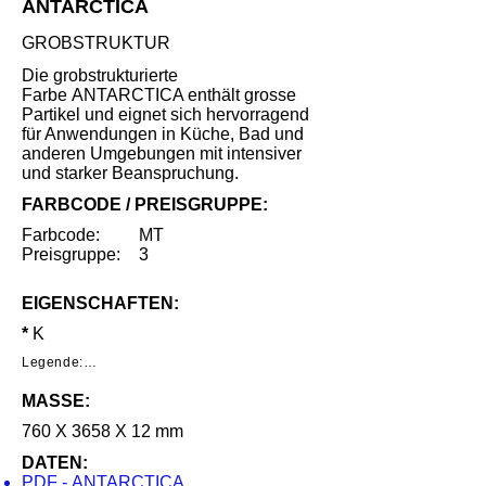
ANTARCTICA
GROBSTRUKTUR
Die grobstrukturierte
Farbe ANTARCTICA enthält grosse
Partikel und eignet sich hervorragend
für Anwendungen in Küche, Bad und
anderen Umgebungen mit intensiver
und starker Beanspruchung.
FARBCODE / PREISGRUPPE:
Farbcode:
MT
Preisgruppe:
3
EIGENSCHAFTEN:
*
K
Legende:

*     Geringe Benutzungsspuren unter 
MASSE:
speziellen Lichtverhältnissen nach intensivem 
Gebrauch.

760 X 3658 X 12 mm
**    Mittlere Benutzungsspuren unter 
DATEN:
speziellen Lichtverhältnissen nach intensivem 
PDF - ANTARCTICA
Gebrauch.
