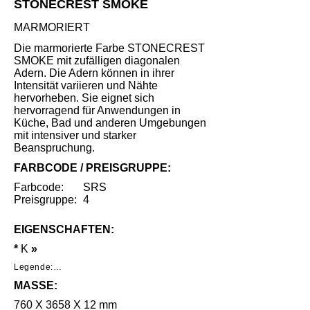
STONECREST SMOKE
MARMORIERT
Die marmorierte Farbe STONECREST
SMOKE mit zufälligen diagonalen
Adern. Die Adern können in ihrer
Intensität variieren und Nähte
hervorheben. Sie eignet sich
hervorragend für Anwendungen in
Küche, Bad und anderen Umgebungen
mit intensiver und starker
Beanspruchung.
FARBCODE / PREISGRUPPE:
Farbcode:
SRS
Preisgruppe:
4
EIGENSCHAFTEN:
*
K
»
Legende:

MASSE:
*     Geringe Benutzungsspuren unter 
speziellen Lichtverhältnissen nach intensivem 
760 X 3658 X 12 mm
Gebrauch.
