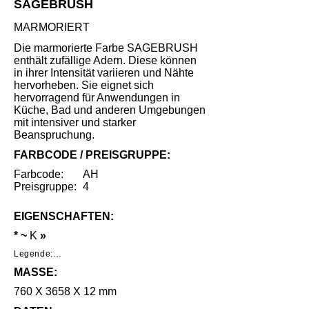
SAGEBRUSH
MARMORIERT
Die marmorierte Farbe SAGEBRUSH
enthält zufällige Adern. Diese können
in ihrer Intensität variieren und Nähte
hervorheben. Sie eignet sich
hervorragend für Anwendungen in
Küche, Bad und anderen Umgebungen
mit intensiver und starker
Beanspruchung.
FARBCODE / PREISGRUPPE:
Farbcode:
AH
Preisgruppe:
4
EIGENSCHAFTEN:
* ~
K
»
Legende:

MASSE:
*     Geringe Benutzungsspuren unter 
speziellen Lichtverhältnissen nach intensivem 
760 X 3658 X 12 mm
Gebrauch.
