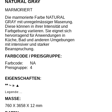
NATURAL GRAY
MARMORIERT
Die marmorierte Farbe NATURAL
GRAY mit unregelmässiger Maserung.
Diese können in ihrer Intensität und
Farbgebung variieren. Sie eignet sich
hervorragend für Anwendungen in
Küche, Bad und anderen Umgebungen
mit intensiver und starker
Beanspruchung.
FARBCODE / PREISGRUPPE:
Farbcode:
NA
Preisgruppe:
4
EIGENSCHAFTEN:
** ~ » ▲
Legende:

MASSE:
*     Geringe Benutzungsspuren unter 
speziellen Lichtverhältnissen nach intensivem 
760 X 3658 X 12 mm
Gebrauch.
