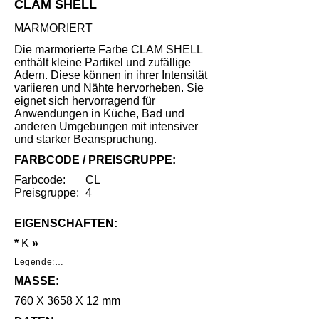
CLAM SHELL
MARMORIERT
Die marmorierte Farbe CLAM SHELL
enthält kleine Partikel und zufällige
Adern. Diese können in ihrer Intensität
variieren und Nähte hervorheben. Sie
eignet sich hervorragend für
Anwendungen in Küche, Bad und
anderen Umgebungen mit intensiver
und starker Beanspruchung.
FARBCODE / PREISGRUPPE:
Farbcode:
CL
Preisgruppe:
4
EIGENSCHAFTEN:
*
K
»
Legende:

MASSE:
*     Geringe Benutzungsspuren unter 
speziellen Lichtverhältnissen nach intensivem 
760 X 3658 X 12 mm
Gebrauch.
