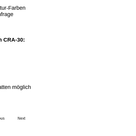
tur-Farben
nfrage
n CRA-30:
latten möglich
ous
Next