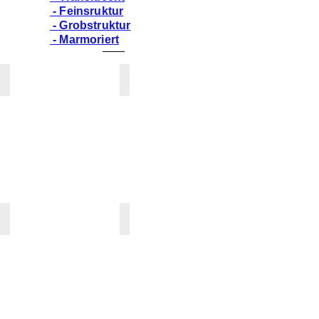
- Feinsruktur
- Grobstruktur
- Marmoriert
ARROWROOT
ASH AGGREGATE
PG
PG
4
4
/
/
*
*
K
~
»
K
»
CALACATTA GREIGE
CARBON AGGREGATE
PG
PG
4
4
/
/
*
*
K
~
»
K
»